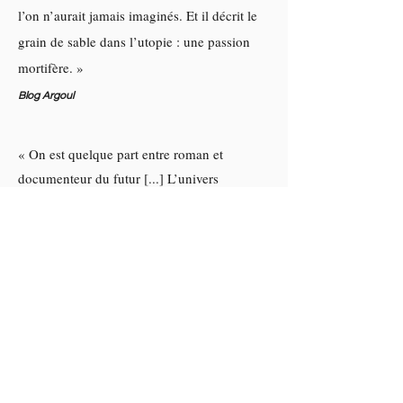
l’on n’aurait jamais imaginés. Et il décrit le
grain de sable dans l’utopie : une passion
mortifère. »
Blog Argoul
« On est quelque part entre roman et
documenteur du futur [...] L’univers
construit est tout à fait cohérent [...] La
lecture est fluide et très agréable. »
Blog Vingtenaire
Autour du
Souffle du soleil
«
Le Souffle du soleil
est une œuvre littéraire